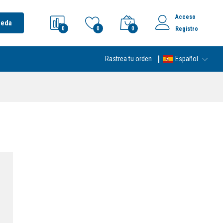
Acceso
ueda
0
0
0
Registro
Rastrea tu orden
Español