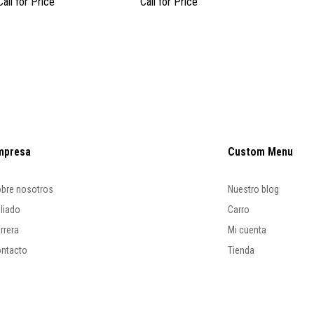
Call for Price
Call for Price
Call fo
mpresa
Custom Menu
bre nosotros
Nuestro blog
iliado
Carro
rrera
Mi cuenta
ntacto
Tienda