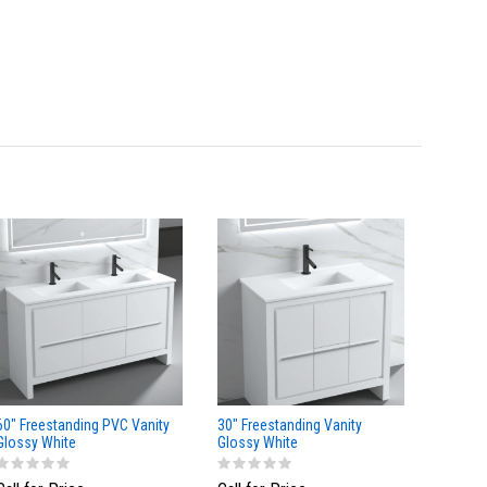
60" Freestanding PVC Vanity
30" Freestanding Vanity
24" Fre
Glossy White
Glossy White
Glossy 