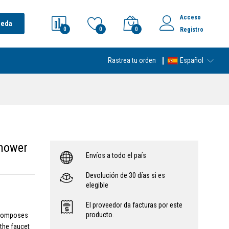
Acceso
ueda
0
0
0
Registro
Rastrea tu orden
Español
Shower
Envíos a todo el país
Devolución de 30 días si es
elegible
El proveedor da facturas por este
producto.
 composes
 the faucet