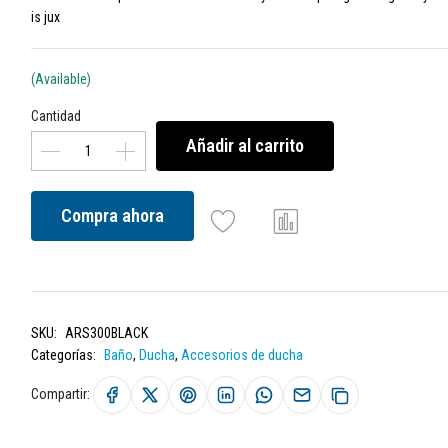
is jux
(Available)
Cantidad
Añadir al carrito
Compra ahora
SKU:
ARS300BLACK
Categorías:
Baño
,
Ducha
,
Accesorios de ducha
Compartir: