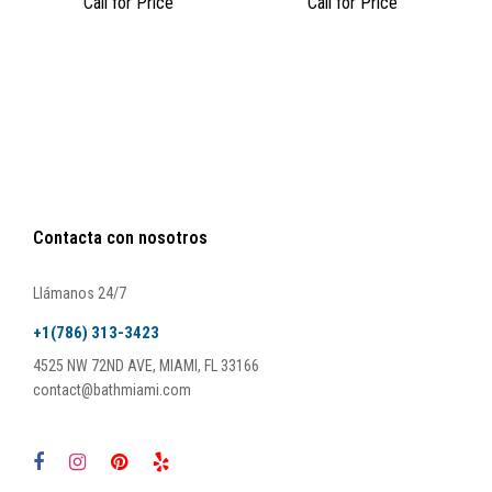
Call for Price
Call for Price
Contacta con nosotros
Llámanos 24/7
+1(786) 313-3423
4525 NW 72ND AVE, MIAMI, FL 33166
contact@bathmiami.com