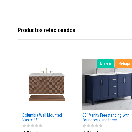
Productos relacionados
Nuevo
Rebaja
Columbia Wall Mounted
60" Vanity Freestanding with
Vanity 36"
four doors and three
drawers, NavyBlue color