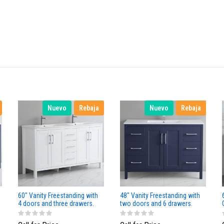
Nuevo
Rebaja
Nuevo
Rebaja
60" Vanity Freestanding with
48" Vanity Freestanding with
4 doors and three drawers.
two doors and 6 drawers.
White Matt