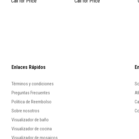
Call for Price
Call for Price
Enlaces Rápidos
E
Términos y condiciones
So
Preguntas Frecuentes
Af
Politica de Reembolso
Ca
Sobre nosotros
Co
Visualizador de baño
Visualizador de cocina
Visualizador de mosaicos